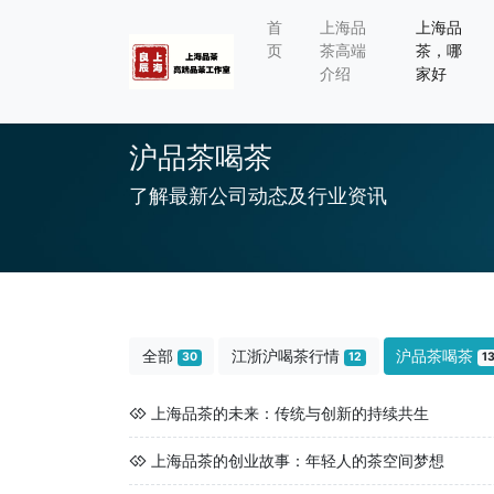
首
上海品
上海品
页
茶高端
茶，哪
介绍
家好
沪品茶喝茶
了解最新公司动态及行业资讯
全部
江浙沪喝茶行情
沪品茶喝茶
30
12
1
上海品茶的未来：传统与创新的持续共生
上海品茶的创业故事：年轻人的茶空间梦想