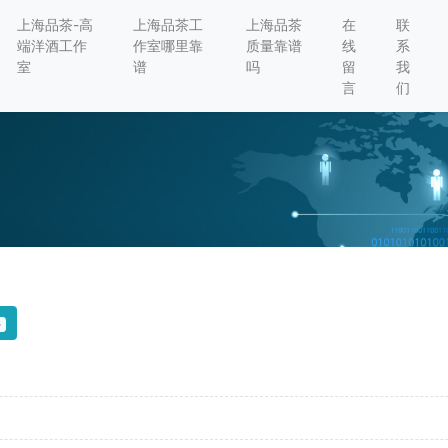
上海品茶-高
上海品茶工
上海品茶
在
联
端洋酒工作
作室哪里靠
质量靠谱
线
系
室
谱
吗
留
我
言
们
3