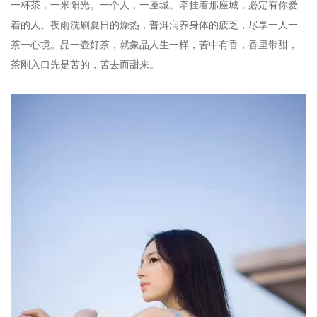
一杯茶，一米阳光。一个人，一座城。牵挂着那座城，必定有你爱
着的人。夜雨洗刷夏日的燥热，普洱润养身体的疲乏，尽享一人一
茶一心境。品一壶好茶，就象品人生一样，苦中有香，香里带甜，
茶刚入口先是苦的，苦去而甜来。