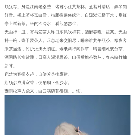
颊犹存。身是江南老桑苎，诸君小住共茶杯。煮茗对清话，弄琴知
好音。桥上茗杯烹白雪，枯肠搜遍俗缘消。自汲淞江桥下水，垂虹
亭上试新茶。坐酌冷冷水，看煎瑟瑟尘。
无由持一皿，寄与爱茶人昨日东风吹枳花，酒醒春晚一瓯茶。无由
持一碗，寄予爱茶人。叹息老来交旧尽，睡来谁共午瓯茶。寒夜客
来茶当酒，竹炉汤沸火初红。矮纸斜行闲作草，晴窗细乳戏分茶。
酒困路长惟欲睡，日高人渴漫思茶。山僧后檐茶数丛，春来映竹抽
新茸。
宛然为客振衣起，自傍芳丛摘鹰觜。
斯须炒成满室香，便酌砌下金沙水。
骤雨松声入鼎来，白云满碗花徘徊。。恼。