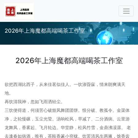
2026年上海魔都高端喝茶工作室
2026年上海魔都高端喝茶工作室
欲把西湖比西子，从来佳茗似佳人。一饮涤昏寐，情来朗爽满天
地。
再饮清我神，忽如飞雨洒轻尘。
三饮便得道，何须苦心破烦凤舞团团饼。恨分破、教孤令。金渠体
净，之轮慢碾，玉尘光莹。汤响松风，早减了、二分酒病。云里游
龙舞凤，香雾起、飞月轮边。华堂静，松风竹雪，金鼎沸湲潺。 老
去逢春如病酒，唯有，茶瓯香篆小帘栊。饮罢清风生两腋，馀香齿